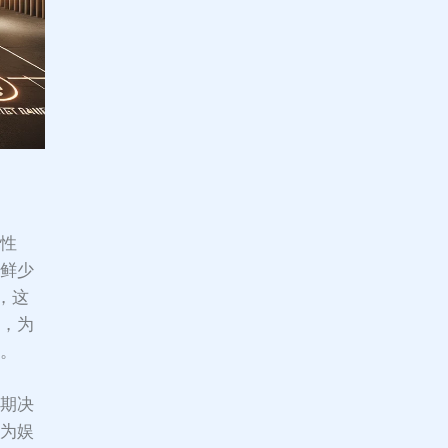
理性
而鲜少
，这
惠，为
议。
初期决
建为娱