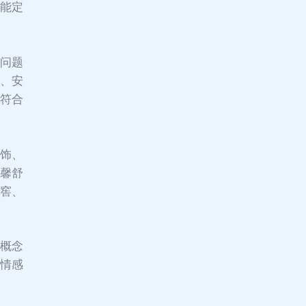
功能定
要问题
料、安
须符合
内饰、
温馨舒
酒窖、
从概念
满情感