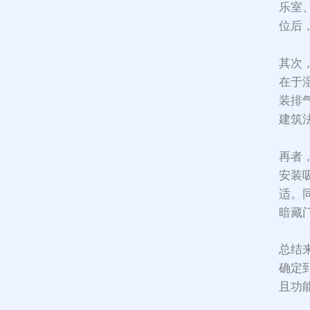
乐室
位后
其次
在于
装排
建筑
再者
安装
适。
暗藏
总结
确定
且功