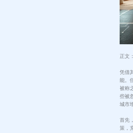
正文
凭借
能。
被称
些被
城市
首先
策，