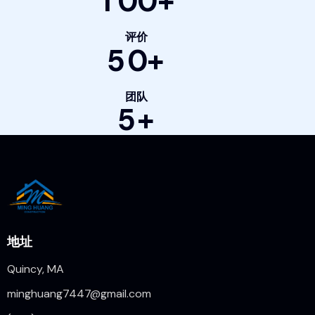
1
0
0
+
评价
5
0
+
团队
5
+
地址
Quincy, MA
minghuang7447@gmail.com