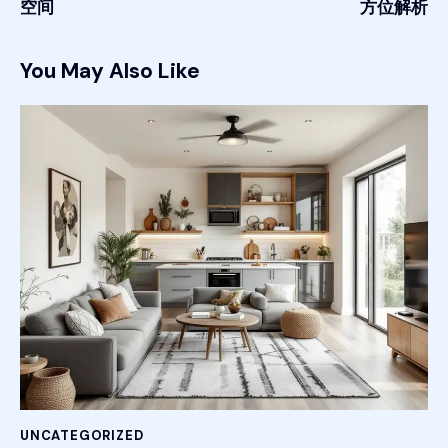
空间
方位解析
You May Also Like
UNCATEGORIZED