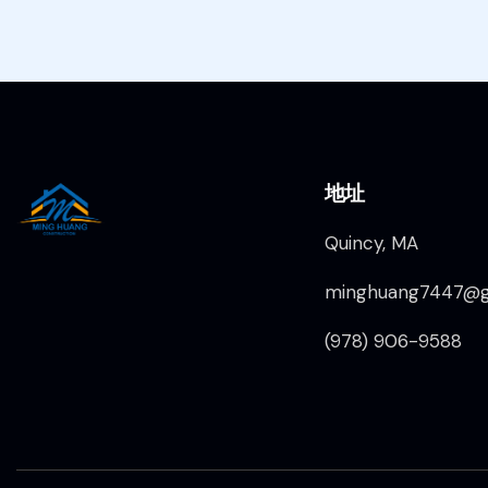
地址
Quincy, MA
minghuang7447@g
(978) 906-9588