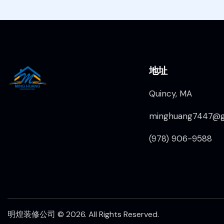
地址
Quincy, MA
minghuang7447@g
(978) 906-9588
明煌装修公司
© 2026. All Rights Reserved.